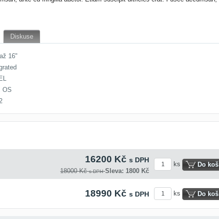
Diskuse
až 16"
grated
EL
 OS
2
16200 Kč
s DPH
ks
Do koš
18000 Kč
Sleva: 1800 Kč
s DPH
18990 Kč
ks
s DPH
Do koš