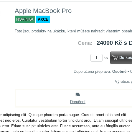
Apple MacBook Pro
NOVINKA
AKCE
Toto jsou produkty na ukázku, které můžete nahradit vlastním obsa
24000 Kč
s 
Cena:
ks
Do koš
Osobně
•
Výrobce:
Doručení
 adipiscing elit. Quisque pharetra porta augue. Cras sit amet nibh sed elit
 nec eros. Curabitur vestibulum tortor tincidunt arcu. Etiam suscipit ultricie
uctor. Etiam suscipit ultricies erat. Fusce accumsan, ante eu fringilla auctor.
msan, ante eu fringilla auctor. Etiam suscipit ultricies erat. Fusce accumsan,