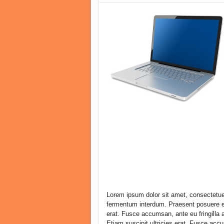
Lorem ipsum dolor sit amet, consectetuer
fermentum interdum. Praesent posuere est
erat. Fusce accumsan, ante eu fringilla a
Etiam suscipit ultricies erat. Fusce accu