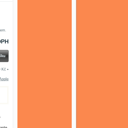
hem.
DPH
íku
0 Kč
•
Apple
s
 ante