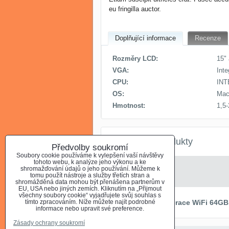
eu fringilla auctor.
Doplňující informace
Recenze
Rozměry LCD:
15" 
VGA:
Inte
CPU:
INT
OS:
Mac
Hmotnost:
1,5-
Alternativní produkty
Předvolby soukromí
Soubory cookie používáme k vylepšení vaší návštěvy
tohoto webu, k analýze jeho výkonu a ke
shromažďování údajů o jeho používání. Můžeme k
Dell Vostro
tomu použít nástroje a služby třetích stran a
shromážděná data mohou být přenášena partnerům v
EU, USA nebo jiných zemích. Kliknutím na „Přijmout
všechny soubory cookie“ vyjadřujete svůj souhlas s
iPad 3.generace WiFi 64GB
tímto zpracováním. Níže můžete najít podrobné
informace nebo upravit své preference.
Zásady ochrany soukromí