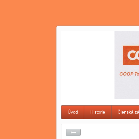
Úvod
Historie
Členská z