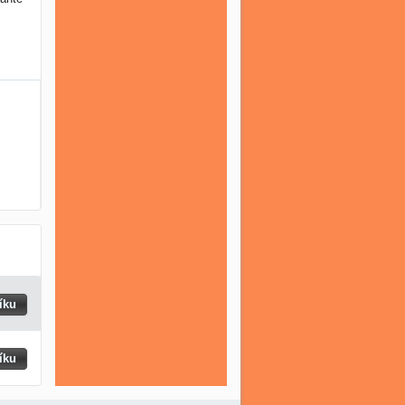
íku
íku