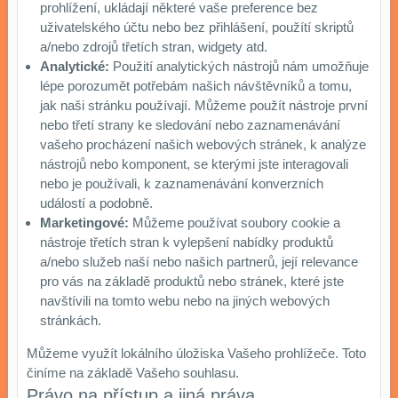
prohlížení, ukládají některé vaše preference bez
uživatelského účtu nebo bez přihlášení, použítí skriptů
a/nebo zdrojů třetích stran, widgety atd.
Analytické:
Použití analytických nástrojů nám umožňuje
lépe porozumět potřebám našich návštěvníků a tomu,
jak naši stránku používají. Můžeme použít nástroje první
nebo třetí strany ke sledování nebo zaznamenávání
vašeho procházení našich webových stránek, k analýze
nástrojů nebo komponent, se kterými jste interagovali
nebo je používali, k zaznamenávání konverzních
událostí a podobně.
Marketingové:
Můžeme používat soubory cookie a
nástroje třetích stran k vylepšení nabídky produktů
a/nebo služeb naší nebo našich partnerů, její relevance
pro vás na základě produktů nebo stránek, které jste
navštívili na tomto webu nebo na jiných webových
stránkách.
Můžeme využít lokálního úložiska Vašeho prohlížeče. Toto
činíme na základě Vašeho souhlasu.
Právo na přístup a jiná práva